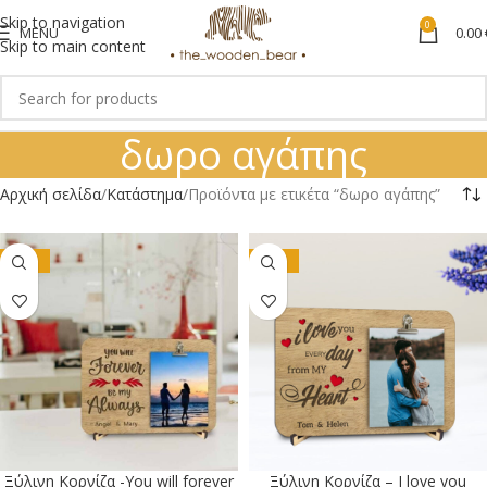
Skip to navigation
0
MENU
0.00
Skip to main content
δωρο αγάπης
Αρχική σελίδα
Κατάστημα
Προϊόντα με ετικέτα “δωρο αγάπης”
-15%
-15%
Ξύλινη Κορνίζα -You will forever
Ξύλινη Κορνίζα – Ι love you