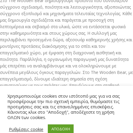
Στο The Wooden Bear δημιουργούμε προϊόντα που συνδυάζουν
σύγχρονο σχεδιασμό, ποιότητα και λειτουργικότητα, αξιοποιώντας
σύγχρονο εξοπλισμό και μηχανήματα τελευταίας τεχνολογίας. Κάθε
μας δημιουργία σχεδιάζεται και παράγεται με προσοχή στη
λεπτομέρεια και σεβασμό στα υλικά, ώστε να εντάσσεται φυσικά
στην καθημερινότητα και στους χώρους σας. Η συλλογή μας
περιλαμβάνει προσεγμένα δώρα, αξεσουάρ καθημερινής χρήσης και
μοντέρνες προτάσεις διακόσμησης για το σπίτι και τον
επαγγελματικό χώρο, με έμφαση στη διαχρονική αισθητική και
ποιότητα. Παράλληλα, η οργανωμένη παραγωγική μας δυνατότητα
μάς επιτρέπει να αναλαμβάνουμε και να ολοκληρώνουμε με
συνέπεια μεγάλους όγκους παραγγελιών. Στο The Wooden Bear, με
επαγγελματισμό, δίνουμε ιδιαίτερη σημασία στη σχέση
εμπιστοσύνης με τους πελάτες μας. Επενδύουμε στη σταθερή
ποιότητα, στη συνέπεια και στην άρτια εξυπηρέτηση.
Χρησιμοποιούμε cookies στον ιστότοπό μας για να σας
προσφέρουμε την πιο σχετική εμπειρία, θυμόμαστε τις
Τηλεφωνική εξυπηρέτηση Δευτέρα – Παρασκευή 9:00-14:00
προτιμήσεις σας και τις επανειλημμένες επισκέψεις.
Κάνοντας κλικ στο "Αποδοχή", αποδέχεστε τη χρήση
ΟΛΩΝ των cookies.
North Aegean
Τηλ: 2251040434
Κινητό: 6972639470 (viber)
Ρυθμίσεις cookie
ΑΠΟΔΟΧΗ