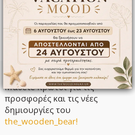
ΚΑΝΤΕ ΕΓΓΡΑΦΗ ΣΤΟ NEWSLETTER ΜΑΣ
Μάθετε πρώτοι για τις
προσφορές και τις νέες
δημιουργίες του
the_wooden_bear!