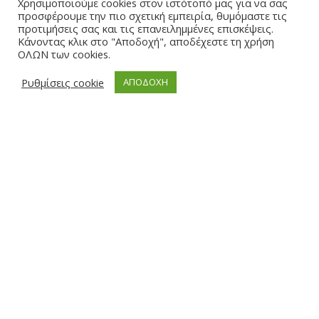
Χρησιμοποιούμε cookies στον ιστότοπό μας για να σας
επαγγελματικό χώρο, με έμφαση στη διαχρονική αισθητική και
προσφέρουμε την πιο σχετική εμπειρία, θυμόμαστε τις
προτιμήσεις σας και τις επανειλημμένες επισκέψεις.
ποιότητα. Παράλληλα, η οργανωμένη παραγωγική μας δυνατότητα
Κάνοντας κλικ στο "Αποδοχή", αποδέχεστε τη χρήση
μάς επιτρέπει να αναλαμβάνουμε και να ολοκληρώνουμε με
ΟΛΩΝ των cookies.
συνέπεια μεγάλους όγκους παραγγελιών. Στο The Wooden Bear, με
επαγγελματισμό, δίνουμε ιδιαίτερη σημασία στη σχέση
Ρυθμίσεις cookie
ΑΠΟΔΟΧΗ
εμπιστοσύνης με τους πελάτες μας. Επενδύουμε στη σταθερή
ποιότητα, στη συνέπεια και στην άρτια εξυπηρέτηση.
Τηλεφωνική εξυπηρέτηση Δευτέρα – Παρασκευή 9:00-14:00
North Aegean
Τηλ: 2251040434
Κινητό: 6972639470 (viber)
ΧΡΉΣΙΜΑ LINKS
Πολιτική απορρήτου
Γενικοί όροι χρήσης
Τρόποι πληρωμής
Αποστολή - Παράδοση
Επιστροφές - Ακυρώσεις