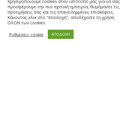
Χρησιμοποιούμε cookies στον ιστότοπό μας για να σας
επαγγελματικό χώρο, με έμφαση στη διαχρονική αισθητική και
προσφέρουμε την πιο σχετική εμπειρία, θυμόμαστε τις
προτιμήσεις σας και τις επανειλημμένες επισκέψεις.
ποιότητα. Παράλληλα, η οργανωμένη παραγωγική μας δυνατότητα
Κάνοντας κλικ στο "Αποδοχή", αποδέχεστε τη χρήση
μάς επιτρέπει να αναλαμβάνουμε και να ολοκληρώνουμε με
ΟΛΩΝ των cookies.
συνέπεια μεγάλους όγκους παραγγελιών. Στο The Wooden Bear, με
επαγγελματισμό, δίνουμε ιδιαίτερη σημασία στη σχέση
Ρυθμίσεις cookie
ΑΠΟΔΟΧΗ
εμπιστοσύνης με τους πελάτες μας. Επενδύουμε στη σταθερή
ποιότητα, στη συνέπεια και στην άρτια εξυπηρέτηση.
Τηλεφωνική εξυπηρέτηση Δευτέρα – Παρασκευή 9:00-14:00
North Aegean
Τηλ: 2251040434
Κινητό: 6972639470 (viber)
ΧΡΉΣΙΜΑ LINKS
Πολιτική απορρήτου
Γενικοί όροι χρήσης
Τρόποι πληρωμής
Αποστολή - Παράδοση
Επιστροφές - Ακυρώσεις