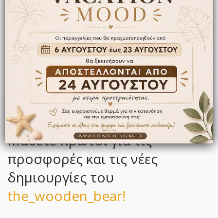
ΚΑΝΤΕ ΕΓΓΡΑΦΗ ΣΤΟ NEWSLETTER ΜΑΣ
Μάθετε πρώτοι για τις
προσφορές και τις νέες
δημιουργίες του
the_wooden_bear!