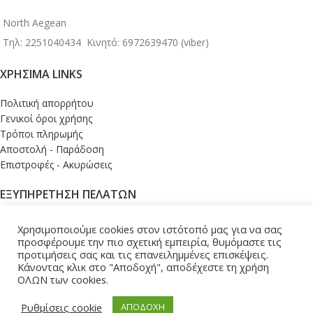
North Aegean
Τηλ: 2251040434
Κινητό: 6972639470 (viber)
ΧΡΉΣΙΜΑ LINKS
Πολιτική απορρήτου
Γενικοί όροι χρήσης
Τρόποι πληρωμής
Αποστολή - Παράδοση
Επιστροφές - Ακυρώσεις
ΕΞΥΠΗΡΕΤΗΣΗ ΠΕΛΑΤΩΝ
Σύνδεση
Χρησιμοποιούμε cookies στον ιστότοπό μας για να σας
Το καλάθι μου
προσφέρουμε την πιο σχετική εμπειρία, θυμόμαστε τις
Ολοκλήρωση παραγγελίας
προτιμήσεις σας και τις επανειλημμένες επισκέψεις.
Κάνοντας κλικ στο "Αποδοχή", αποδέχεστε τη χρήση
Εντοπισμός παραγγελίας
ΟΛΩΝ των cookies.
Επικοινωνία
ΚΑΤΑΣΚΕΥΗ - ΥΠΟΣΤΗΡΙΞΗ ESHOP |
LEMONART
2026
Ρυθμίσεις cookie
ΑΠΟΔΟΧΗ