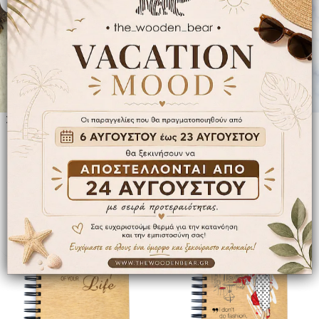
Σημειωματάριο – I love my Dad
Σημειωματάριο Pink Heart
to the moon & back!
15.00
€
–
18.00
€
14.00
€
–
17.00
€
ΕΠΙΛΟΓΉ
ΕΠΙΛΟΓΉ