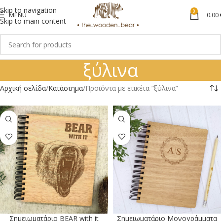
Skip to navigation
0
MENU
0.00
Skip to main content
ξύλινα
Αρχική σελίδα
Κατάστημα
Προϊόντα με ετικέτα “ξύλινα”
Σημειωματάριο ΒΕΑR with it
Σημειωματάριο Μονογράμματα