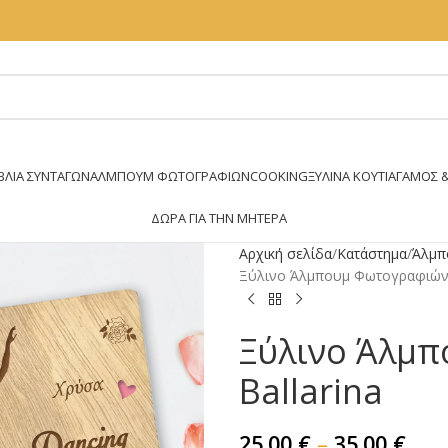
ΒΛΊΑ ΣΥΝΤΑΓΏΝ
ΆΛΜΠΟΥΜ ΦΩΤΟΓΡΑΦΙΏΝ
COOKING
ΞΥΛΙΝΑ ΚΟΥΤΙΑ
ΓΑΜΟΣ &
ΔΏΡΑ ΓΙΑ ΤΗΝ ΜΗΤΈΡΑ
Αρχική σελίδα
Κατάστημα
Άλμπ
Ξύλινο Άλμπουμ Φωτογραφιών –
Ξύλινο Άλμπ
Ballarina
25.00
€
–
35.00
€