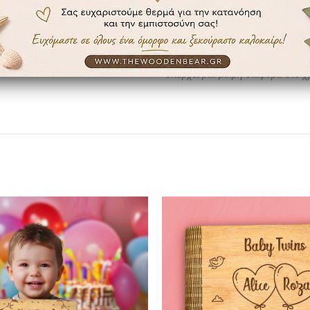
Παραδίδεται σε συσκευασία δώρ
​ για όποιον το επιλέξει.​
Συμπεριλαμβάνονται 190 Αυτοκ
* To ξύλο που χρησιμοποιούμε στ
υπάρχει μια μικρή διαφορά στο 