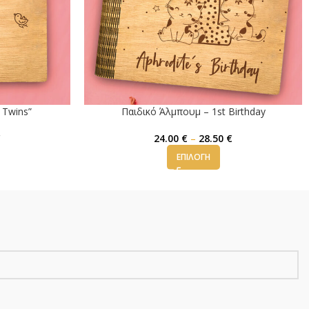
 Twins”
Παιδικό Άλμπουμ – 1st Birthday
€
24.00
€
–
28.50
€
ΕΠΙΛΟΓΉ