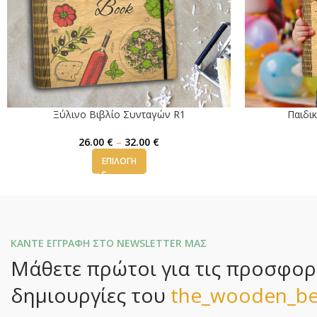
Ξύλινο Βιβλίο Συνταγών R1
Παιδι
26.00
€
–
32.00
€
ΕΠΙΛΟΓΉ
ΚΑΝΤΕ ΕΓΓΡΑΦΗ ΣΤΟ NEWSLETTER ΜΑΣ
Μάθετε πρώτοι για τις προσφορές
δημιουργίες του
the_wooden_be