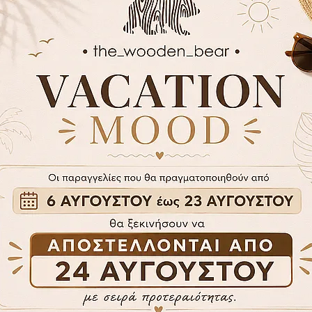
ών με ροζ φόντο!
ισης
Ξύλινο εξώφυλλο και οπισθό
Χρώμα: Φυσικό ξύλο
αν ξεχωριστό χώρο για να
Διάσταση
(21cm x 30cm)
,
(30
εδιασμένο για να φυλάξει τις
Επιλογή Κλεισίματος Άλμπουμ:
ις πιο σημαντικές του στιγμές.
1) Επιλογή κλεισίματος α) Μ
φωτογραφιών στην διάσταση (2
προσωπικού μηνύματος, μπορεί
σελίδα. Ποσότητα φωτογραφιών
ιβλίο ευχών για τη βάπτιση
.
15cm x 10cm/ανά σελίδα
ντας ένα μοναδικό ενθύμιο
2) Επιλογή κλεισίματος β) Ξ
εσωτερική επένδυση δερματ
του τη ζωή και, όταν
μεγαλύτερη ανθεκτικότητα. Χω
διάσταση (21cm x 30cm) έως 2
φωτογραφιών στην διάσταση (3
σελίδα.
Επιλογή τύπου χαρτιού : α)Κραφ
Χάραξη σχεδίου στο εξώφυλλο 