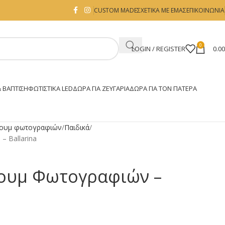
CUSTOM MADE
ΣΧΕΤΙΚΑ ΜΕ ΕΜΑΣ
ΕΠΙΚΟΙΝΩΝΙΑ
0
LOGIN / REGISTER
0.0
 ΒΑΠΤΙΣΗ
ΦΩΤΙΣΤΙΚΆ LED
ΔΏΡΑ ΓΙΑ ΖΕΥΓΆΡΙΑ
ΔΏΡΑ ΓΙΑ ΤΟΝ ΠΑΤΈΡΑ
ουμ φωτογραφιών
Παιδικά
 Ballarina
ουμ Φωτογραφιών –