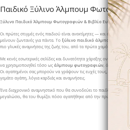
Παιδικό Ξύλινο Άλμπουμ Φωτογραφι
Ξύλινο Παιδικό Άλμπουμ Φωτογραφιών & Βιβλίο Ευχών Βάπτ
Οι πρώτες στιγμές ενός παιδιού είναι ανεκτίμητες — και αξίζουν έν
μείνουν ζωντανές για πάντα. Το
ξύλινο παιδικό άλμπουμ
είναι σχ
πιο γλυκές αναμνήσεις της ζωής του, από τα πρώτα χαμόγελα μέχρι τ
Με κενές εσωτερικές σελίδες και δυνατότητα χάραξης ονόματος ή 
να χρησιμοποιηθεί τόσο ως
άλμπουμ φωτογραφιών
, όσο και ως
β
Οι αγαπημένοι σας μπορούν να γράψουν τις ευχές τους, δημιουργώ
γεμάτο αγάπη, λόγια καρδιάς και αναμνήσεις.
Ένα διαχρονικό αναμνηστικό που θα συνοδεύει το παιδί σας σε όλη 
μεγαλώσει, θα του θυμίζει πόσο αγαπήθηκε από την πρώτη στιγμή.