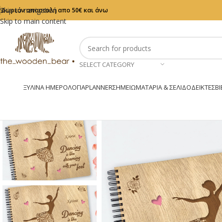
Skip to navigation
Δωρεάν αποστολή απο 50€ και άνω
Skip to main content
SELECT CATEGORY
ΞΎΛΙΝΑ ΗΜΕΡΟΛΌΓΙΑ
PLANNER
ΣΗΜΕΙΩΜΑΤΆΡΙΑ & ΣΕΛΙΔΟΔΕΊΚΤΕΣ
ΒΙ