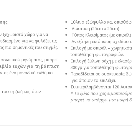
ισης
Ξύλινο εξώφυλλο και οπισθό
Διάσταση (25cm x 25cm)
αν ξεχωριστό χώρο για να
Τύπος Κλεισίματος (με σπιράλ) 
εδιασμένο για να φυλάξει τις
Ανεξίτηλη εκτύπωση σχεδίου 
ις πιο σημαντικές του στιγμές.
Επιλογή με σπιράλ – χωρητικότ
τοποθέτηση φωτογραφιών.
προσωπικού μηνύματος, μπορεί
Επιλογή ξύλινη ράχη με κλασέρ
ιβλίο ευχών για τη βάπτιση
.
300γρ για τοποθέτηση φωτογρ
ντας ένα μοναδικό ενθύμιο
Παραδίδεται σε συσκευασία δώρ
​ για όποιον το επιλέξει.​
Συμπεριλαμβάνονται 120 Αυτοκ
του τη ζωή και, όταν
* To ξύλο που χρησιμοποιούμε 
μπορεί να υπάρχει μια μικρή 