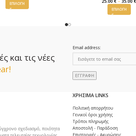
25.00
€
–
35.00
ΕΠΙΛΟΓΉ
ΕΠΙΛΟΓΉ
Email address:
 και τις νέες
ar!
ΧΡΉΣΙΜΑ LINKS
Πολιτική απορρήτου
Γενικοί όροι χρήσης
Τρόποι πληρωμής
Αποστολή - Παράδοση
γχρονο σχεδιασμό, ποιότητα
Επιστροφές - Ακυρώσεις
ματα τελευταίας τεχνολογίας.