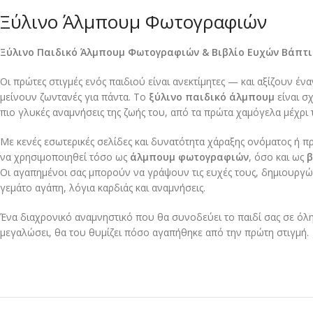
Ξύλινο Άλμπουμ Φωτογραφιών
Ξύλινο Παιδικό Άλμπουμ Φωτογραφιών & Βιβλίο Ευχών Βάπτ
Οι πρώτες στιγμές ενός παιδιού είναι ανεκτίμητες — και αξίζουν έν
μείνουν ζωντανές για πάντα. Το
ξύλινο παιδικό άλμπουμ
είναι σχ
πιο γλυκές αναμνήσεις της ζωής του, από τα πρώτα χαμόγελα μέχρι τ
Με κενές εσωτερικές σελίδες και δυνατότητα χάραξης ονόματος ή 
να χρησιμοποιηθεί τόσο ως
άλμπουμ φωτογραφιών
, όσο και ως
β
Οι αγαπημένοι σας μπορούν να γράψουν τις ευχές τους, δημιουργώ
γεμάτο αγάπη, λόγια καρδιάς και αναμνήσεις.
Ένα διαχρονικό αναμνηστικό που θα συνοδεύει το παιδί σας σε όλη 
μεγαλώσει, θα του θυμίζει πόσο αγαπήθηκε από την πρώτη στιγμή.