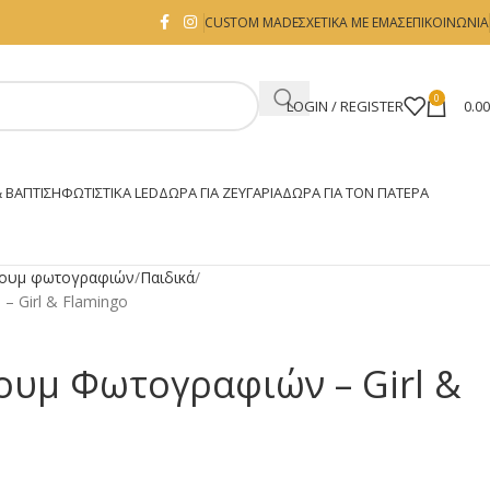
CUSTOM MADE
ΣΧΕΤΙΚΑ ΜΕ ΕΜΑΣ
ΕΠΙΚΟΙΝΩΝΙΑ
0
LOGIN / REGISTER
0.0
 ΒΑΠΤΙΣΗ
ΦΩΤΙΣΤΙΚΆ LED
ΔΏΡΑ ΓΙΑ ΖΕΥΓΆΡΙΑ
ΔΏΡΑ ΓΙΑ ΤΟΝ ΠΑΤΈΡΑ
ουμ φωτογραφιών
Παιδικά
 Girl & Flamingo
ουμ Φωτογραφιών – Girl &