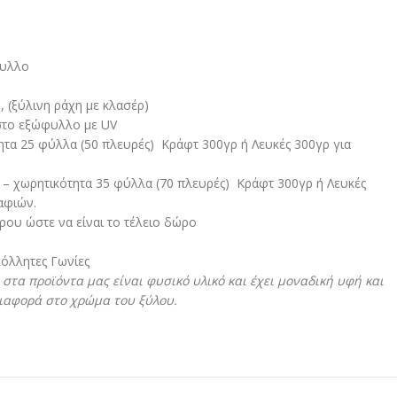
φυλλο
, (ξύλινη ράχη με κλασέρ)
στο εξώφυλλο με UV
ητα 25 φύλλα (50 πλευρές) Κράφτ 300γρ ή Λευκές 300γρ για
 – χωρητικότητα 35 φύλλα (70 πλευρές) Κράφτ 300γρ ή Λευκές
αφιών.
ου ώστε να είναι το τέλειο δώρο
όλλητες Γωνίες
στα προϊόντα μας είναι φυσικό υλικό και έχει μοναδική υφή και
διαφορά στο χρώμα του ξύλου.