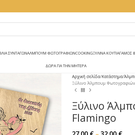
ΒΛΊΑ ΣΥΝΤΑΓΏΝ
ΆΛΜΠΟΥΜ ΦΩΤΟΓΡΑΦΙΏΝ
COOKING
ΞΥΛΙΝΑ ΚΟΥΤΙΑ
ΓΑΜΟΣ &
ΔΏΡΑ ΓΙΑ ΤΗΝ ΜΗΤΈΡΑ
Αρχική σελίδα
Κατάστημα
Άλμπ
Ξύλινο Άλμπουμ Φωτογραφιών –
Ξύλινο Άλμπ
Flamingo
27.00
€
–
32.00
€