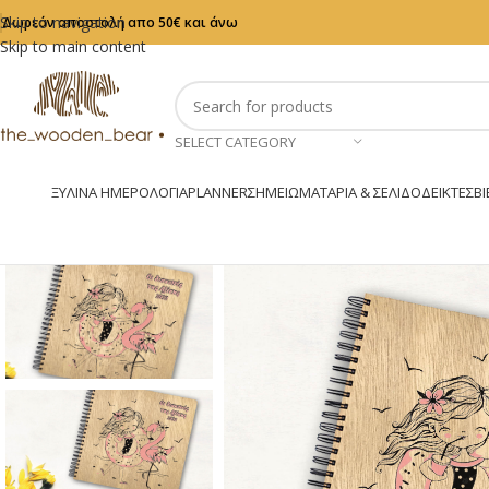
Skip to navigation
Δωρεάν αποστολή απο 50€ και άνω
Skip to main content
SELECT CATEGORY
ΞΎΛΙΝΑ ΗΜΕΡΟΛΌΓΙΑ
PLANNER
ΣΗΜΕΙΩΜΑΤΆΡΙΑ & ΣΕΛΙΔΟΔΕΊΚΤΕΣ
ΒΙ