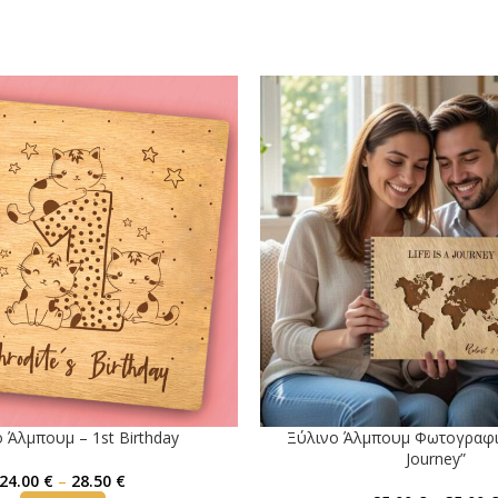
ό Άλμπουμ – 1st Birthday
Ξύλινο Άλμπουμ Φωτογραφιών
Journey”
24.00
€
–
28.50
€