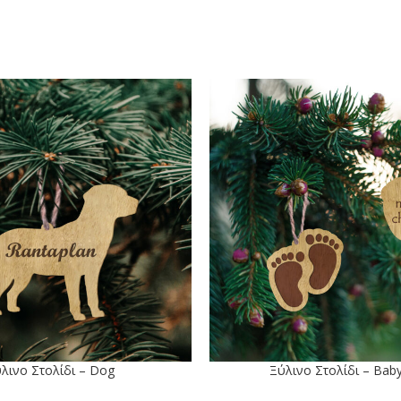
λινo Στολίδι – Dog
Ξύλινο Στολίδι – Baby