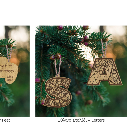
 Feet
Ξύλινο Στολίδι – Letters