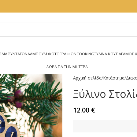
ΒΛΊΑ ΣΥΝΤΑΓΏΝ
ΆΛΜΠΟΥΜ ΦΩΤΟΓΡΑΦΙΏΝ
COOKING
ΞΥΛΙΝΑ ΚΟΥΤΙΑ
ΓΑΜΟΣ &
ΔΏΡΑ ΓΙΑ ΤΗΝ ΜΗΤΈΡΑ
Αρχική σελίδα
Κατάστημα
Διακ
Ξύλινο Στολί
12.00
€