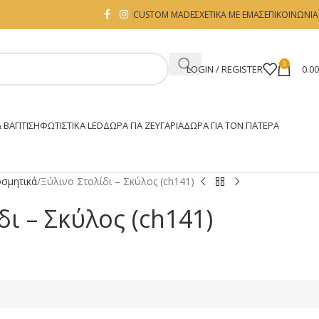
CUSTOM MADE
ΣΧΕΤΙΚΑ ΜΕ ΕΜΑΣ
ΕΠΙΚΟΙΝΩΝΙΑ
0
LOGIN / REGISTER
0.0
 ΒΑΠΤΙΣΗ
ΦΩΤΙΣΤΙΚΆ LED
ΔΏΡΑ ΓΙΑ ΖΕΥΓΆΡΙΑ
ΔΏΡΑ ΓΙΑ ΤΟΝ ΠΑΤΈΡΑ
οσμητικά
Ξύλινο Στολίδι – Σκύλος (ch141)
δι – Σκύλος (ch141)