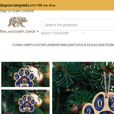
Skip to navigation
Δωρεάν αποστολή απο 50€ και άνω
Skip to main content
SELECT CATEGORY
ΞΎΛΙΝΑ ΗΜΕΡΟΛΌΓΙΑ
PLANNER
ΣΗΜΕΙΩΜΑΤΆΡΙΑ & ΣΕΛΙΔΟΔΕΊΚΤΕΣ
ΒΙ