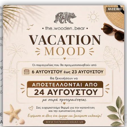
Μια
αναμνηστική ξύλινη κάρτα
, φτιαγμένη με προσοχή και
ΚΛΕΙΣΙΜΟ
αγάπη, που δίνει τη δυνατότητα χάραξης των δικών σας
προσωπικών στοιχείων και λόγων. Ένα δώρο μοναδικό, γεμάτο
συναίσθημα, που θα μείνει για πάντα ως πολύτιμη ανάμνηση.
Ιδανική για ξεχωριστές στιγμές και γιορτές, για να πείτε με λίγα
λόγια… όσα νιώθετε από καρδιάς.
✓ Ξύλινη κάρτα σχεδιασμένη και χαραγμένη με Laser, διαθέτοντας
φόντο ροζ χαρτί.
✓ Διάσταση 12cm x 17cm​
✓Διατίθεται Σταντ για τοποθέτηση κάρτας.​
✓ Συνοδεύεται με Κραφτ φάκελο για να είναι το πιο ξεχωριστό
δώρο. ​
Επιπλέον πληροφορίες
Αποστολή & παράδοση