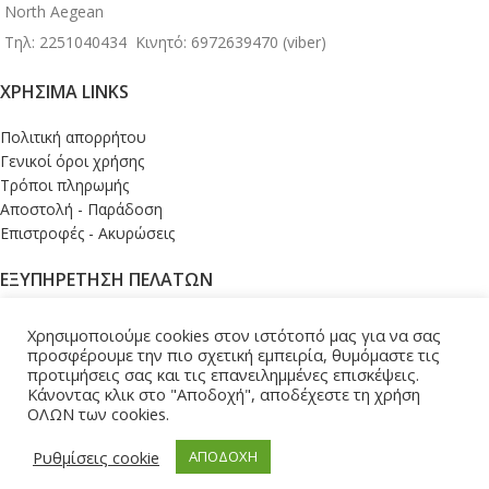
North Aegean
Τηλ: 2251040434
Κινητό: 6972639470 (viber)
ΧΡΉΣΙΜΑ LINKS
Πολιτική απορρήτου
Γενικοί όροι χρήσης
Τρόποι πληρωμής
Αποστολή - Παράδοση
Επιστροφές - Ακυρώσεις
ΕΞΥΠΗΡΕΤΗΣΗ ΠΕΛΑΤΩΝ
Σύνδεση
Χρησιμοποιούμε cookies στον ιστότοπό μας για να σας
Το καλάθι μου
προσφέρουμε την πιο σχετική εμπειρία, θυμόμαστε τις
Ολοκλήρωση παραγγελίας
προτιμήσεις σας και τις επανειλημμένες επισκέψεις.
Κάνοντας κλικ στο "Αποδοχή", αποδέχεστε τη χρήση
Εντοπισμός παραγγελίας
ΟΛΩΝ των cookies.
Επικοινωνία
ΚΑΤΑΣΚΕΥΗ - ΥΠΟΣΤΗΡΙΞΗ ESHOP |
LEMONART
2026
Ρυθμίσεις cookie
ΑΠΟΔΟΧΗ