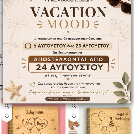
✓
✓ Διάσταση 14cm x 4cm​
✓ Παρέχεται σε συσκευασία δώρου. ​
Επιπλέον πληροφορίες
Αποστολή & παράδοση
Σχετικά προϊόντα