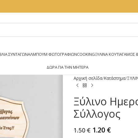
ΒΛΊΑ ΣΥΝΤΑΓΏΝ
ΆΛΜΠΟΥΜ ΦΩΤΟΓΡΑΦΙΏΝ
COOKING
ΞΥΛΙΝΑ ΚΟΥΤΙΑ
ΓΑΜΟΣ &
ΔΏΡΑ ΓΙΑ ΤΗΝ ΜΗΤΈΡΑ
Αρχική σελίδα
Κατάστημα
ΞΥΛΙ
Ξύλινο Ημερ
Σύλλογος
1.20
€
1.50
€