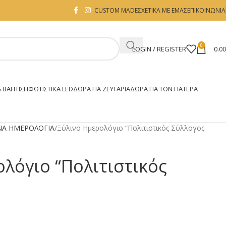
CUSTOM MADE
ΣΧΕΤΙΚΑ ΜΕ ΕΜΑΣ
ΕΠΙΚΟΙΝΩΝΙΑ
0
LOGIN / REGISTER
0.0
 ΒΑΠΤΙΣΗ
ΦΩΤΙΣΤΙΚΆ LED
ΔΏΡΑ ΓΙΑ ΖΕΥΓΆΡΙΑ
ΔΏΡΑ ΓΙΑ ΤΟΝ ΠΑΤΈΡΑ
ΝΑ ΗΜΕΡΟΛΟΓΙΑ
Ξύλινο Ημερολόγιο “Πολιτιστικός Σύλλογος
ολόγιο “Πολιτιστικός