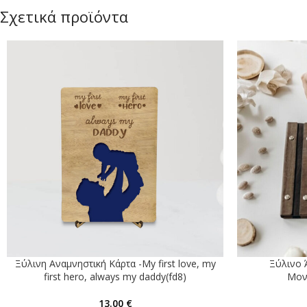
Σχετικά προϊόντα
Ξύλινη Αναμνηστική Κάρτα -My first love, my
Ξύλινο
first hero, always my daddy(fd8)
Mον
13.00
€