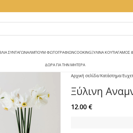
ΒΛΊΑ ΣΥΝΤΑΓΏΝ
ΆΛΜΠΟΥΜ ΦΩΤΟΓΡΑΦΙΏΝ
COOKING
ΞΥΛΙΝΑ ΚΟΥΤΙΑ
ΓΑΜΟΣ &
ΔΏΡΑ ΓΙΑ ΤΗΝ ΜΗΤΈΡΑ
Αρχική σελίδα
Κατάστημα
Ευχετ
Ξύλινη Αναμ
12.00
€