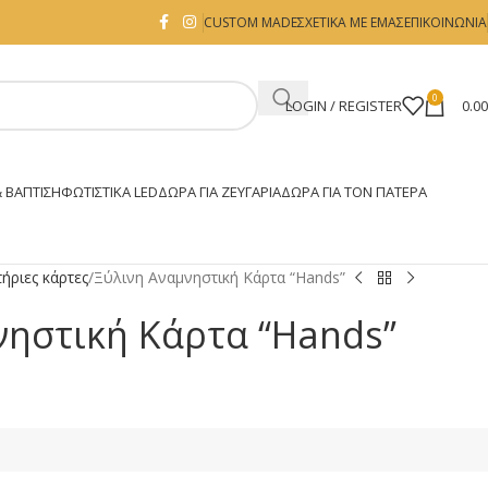
CUSTOM MADE
ΣΧΕΤΙΚΑ ΜΕ ΕΜΑΣ
ΕΠΙΚΟΙΝΩΝΙΑ
0
LOGIN / REGISTER
0.0
 ΒΑΠΤΙΣΗ
ΦΩΤΙΣΤΙΚΆ LED
ΔΏΡΑ ΓΙΑ ΖΕΥΓΆΡΙΑ
ΔΏΡΑ ΓΙΑ ΤΟΝ ΠΑΤΈΡΑ
ήριες κάρτες
Ξύλινη Αναμνηστική Κάρτα “Hands”
νηστική Κάρτα “Hands”