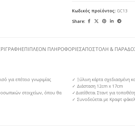
Κωδικός προϊόντος:
GC13
Share:
ΕΡΙΓΡΑΦΉ
ΕΠΙΠΛΈΟΝ ΠΛΗΡΟΦΟΡΊΕΣ
ΑΠΟΣΤΟΛΉ & ΠΑΡΆΔΟ
ισό για επέτειο γνωριμίας
✓ Ξύλινη κάρτα σχεδιασμένη κα
✓ Διάσταση 12cm x 17cm​
προσωπικών στοιχείων, όπου θα
✓Διατίθεται Σταντ για τοποθέτη
✓ Συνοδεύεται με Κραφτ φάκελο 