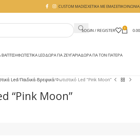
CUSTOM MADE
ΣΧΕΤΙΚΑ ΜΕ ΕΜΑΣ
ΕΠΙΚΟΙΝΩΝΙΑ
0
LOGIN / REGISTER
0.0
 ΒΑΠΤΙΣΗ
ΦΩΤΙΣΤΙΚΆ LED
ΔΏΡΑ ΓΙΑ ΖΕΥΓΆΡΙΑ
ΔΏΡΑ ΓΙΑ ΤΟΝ ΠΑΤΈΡΑ
στικά Led
Παιδικά-Βρεφικά
Φωτιστικό Led “Pink Μοοn”
ed “Pink Μοοn”