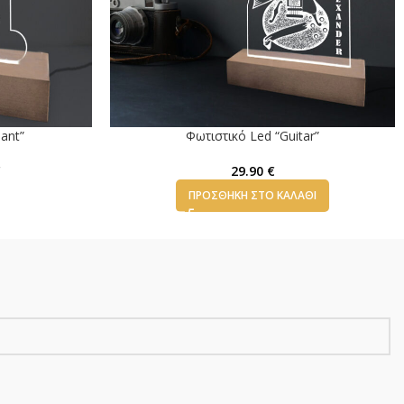
ant”
Φωτιστικό Led “Guitar”
€
29.90
€
ΠΡΟΣΘΉΚΗ ΣΤΟ ΚΑΛΆΘΙ