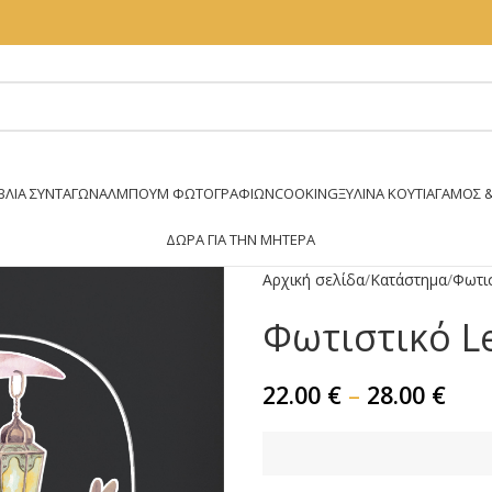
ΒΛΊΑ ΣΥΝΤΑΓΏΝ
ΆΛΜΠΟΥΜ ΦΩΤΟΓΡΑΦΙΏΝ
COOKING
ΞΥΛΙΝΑ ΚΟΥΤΙΑ
ΓΑΜΟΣ &
ΔΏΡΑ ΓΙΑ ΤΗΝ ΜΗΤΈΡΑ
Αρχική σελίδα
Κατάστημα
Φωτι
Φωτιστικό L
22.00
€
–
28.00
€