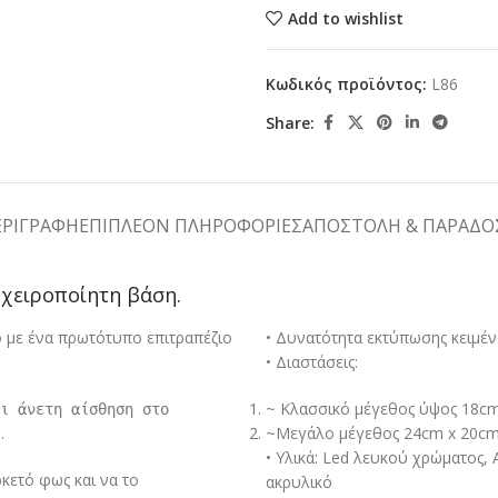
Add to wishlist
Κωδικός προϊόντος:
L86
Share:
ΕΡΙΓΡΑΦΉ
ΕΠΙΠΛΈΟΝ ΠΛΗΡΟΦΟΡΊΕΣ
ΑΠΟΣΤΟΛΉ & ΠΑΡΆΔΟ
η χειροποίητη βάση.
ο με ένα πρωτότυπο επιτραπέζιο
• Δυνατότητα εκτύπωσης κειμέν
• Διαστάσεις:
~ Κλασσικό μέγεθος ύψος 18cm
αι
άνετη αίσθηση στο
.
~Μεγάλο μέγεθος 24cm x 20cm
• Υλικά: Led λευκού χρώματος,
κετό φως και να το
ακρυλικό