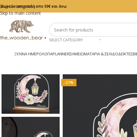
Skip to navigation
Δωρεάν αποστολή απο 50€ και άνω
Skip to main content
SELECT CATEGORY
ΞΎΛΙΝΑ ΗΜΕΡΟΛΌΓΙΑ
PLANNER
ΣΗΜΕΙΩΜΑΤΆΡΙΑ & ΣΕΛΙΔΟΔΕΊΚΤΕΣ
ΒΙ
-21%