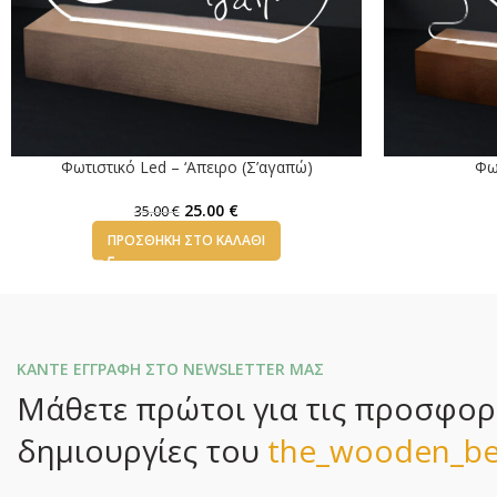
Φωτιστικό Led – ‘Απειρο (Σ’αγαπώ)
Φω
25.00
€
35.00
€
ΠΡΟΣΘΉΚΗ ΣΤΟ ΚΑΛΆΘΙ
ΚΑΝΤΕ ΕΓΓΡΑΦΗ ΣΤΟ NEWSLETTER ΜΑΣ
Μάθετε πρώτοι για τις προσφορές
δημιουργίες του
the_wooden_be