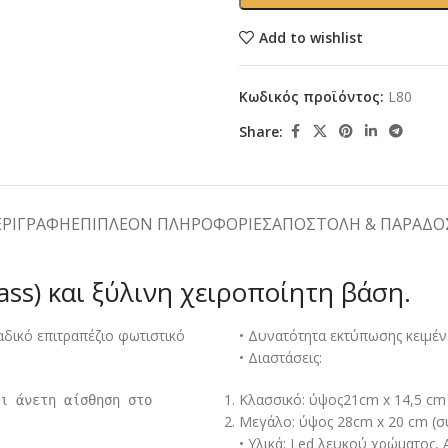
Add to wishlist
Κωδικός προϊόντος:
L80
Share:
ΕΡΙΓΡΑΦΉ
ΕΠΙΠΛΈΟΝ ΠΛΗΡΟΦΟΡΊΕΣ
ΑΠΟΣΤΟΛΉ & ΠΑΡΆΔΟ
ass) και ξύλινη χειροποίητη βάση.
αδικό επιτραπέζιο φωτιστικό
• Δυνατότητα εκτύπωσης κειμέν
• Διαστάσεις:
Κλασσικό: ύψος21cm x 14,5 cm
αι
άνετη αίσθηση στο
Μεγάλο: ύψος 28cm x 20 cm (σ
• Υλικά: Led λευκού χρώματος,