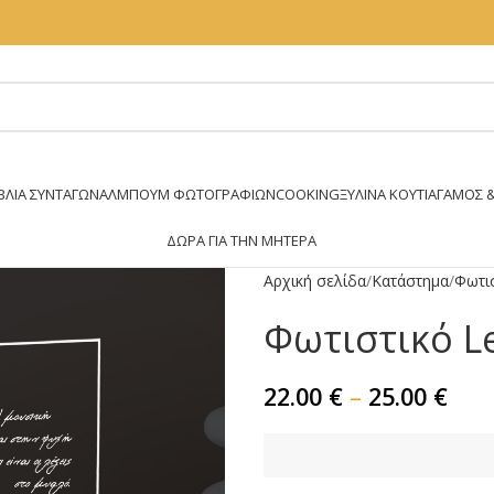
ΒΛΊΑ ΣΥΝΤΑΓΏΝ
ΆΛΜΠΟΥΜ ΦΩΤΟΓΡΑΦΙΏΝ
COOKING
ΞΥΛΙΝΑ ΚΟΥΤΙΑ
ΓΑΜΟΣ &
ΔΏΡΑ ΓΙΑ ΤΗΝ ΜΗΤΈΡΑ
Αρχική σελίδα
Κατάστημα
Φωτι
Φωτιστικό L
22.00
€
–
25.00
€