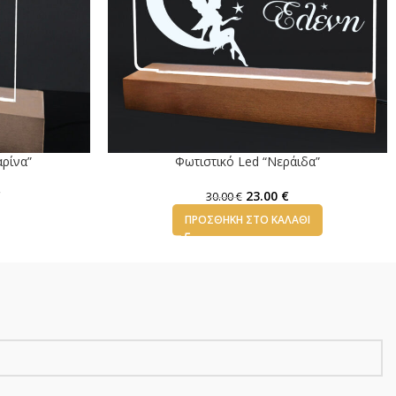
ρίνα”
Φωτιστικό Led “Νεράιδα”
€
23.00
€
30.00
€
ΠΡΟΣΘΉΚΗ ΣΤΟ ΚΑΛΆΘΙ