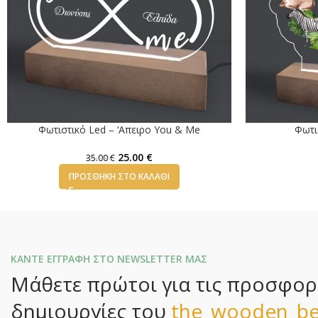
Φωτιστικό Led – ‘Απειρο You & Me
Φωτι
25.00
€
35.00
€
ΠΡΟΣΘΉΚΗ ΣΤΟ ΚΑΛΆΘΙ
ΚΑΝΤΕ ΕΓΓΡΑΦΗ ΣΤΟ NEWSLETTER ΜΑΣ
Μάθετε πρώτοι για τις προσφορές
δημιουργίες του
the_wooden_be