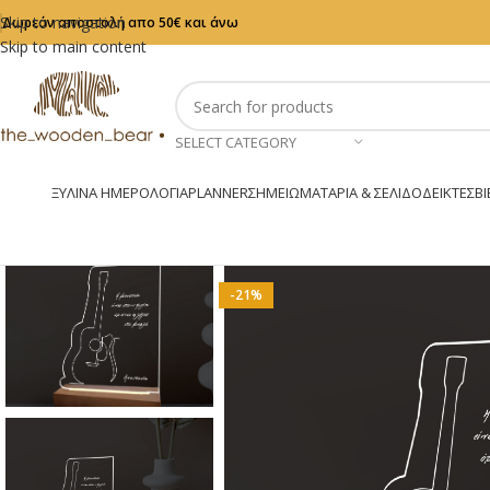
Skip to navigation
Δωρεάν αποστολή απο 50€ και άνω
Skip to main content
SELECT CATEGORY
ΞΎΛΙΝΑ ΗΜΕΡΟΛΌΓΙΑ
PLANNER
ΣΗΜΕΙΩΜΑΤΆΡΙΑ & ΣΕΛΙΔΟΔΕΊΚΤΕΣ
ΒΙ
-21%