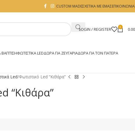
CUSTOM MADE
ΣΧΕΤΙΚΑ ΜΕ ΕΜΑΣ
ΕΠΙΚΟΙΝΩΝΙΑ
0
LOGIN / REGISTER
0.0
 ΒΑΠΤΙΣΗ
ΦΩΤΙΣΤΙΚΆ LED
ΔΏΡΑ ΓΙΑ ΖΕΥΓΆΡΙΑ
ΔΏΡΑ ΓΙΑ ΤΟΝ ΠΑΤΈΡΑ
στικά Led
Φωτιστικό Led “Κιθάρα”
ed “Κιθάρα”