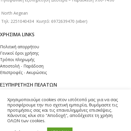
North Aegean
Τηλ: 2251040434
Κινητό: 6972639470 (viber)
ΧΡΉΣΙΜΑ LINKS
Πολιτική απορρήτου
Γενικοί όροι χρήσης
Τρόποι πληρωμής
Αποστολή - Παράδοση
Επιστροφές - Ακυρώσεις
ΕΞΥΠΗΡΕΤΗΣΗ ΠΕΛΑΤΩΝ
Σύνδεση
Χρησιμοποιούμε cookies στον ιστότοπό μας για να σας
Το καλάθι μου
προσφέρουμε την πιο σχετική εμπειρία, θυμόμαστε τις
Ολοκλήρωση παραγγελίας
προτιμήσεις σας και τις επανειλημμένες επισκέψεις.
Κάνοντας κλικ στο "Αποδοχή", αποδέχεστε τη χρήση
Εντοπισμός παραγγελίας
ΟΛΩΝ των cookies.
Επικοινωνία
ΚΑΤΑΣΚΕΥΗ - ΥΠΟΣΤΗΡΙΞΗ ESHOP |
LEMONART
2026