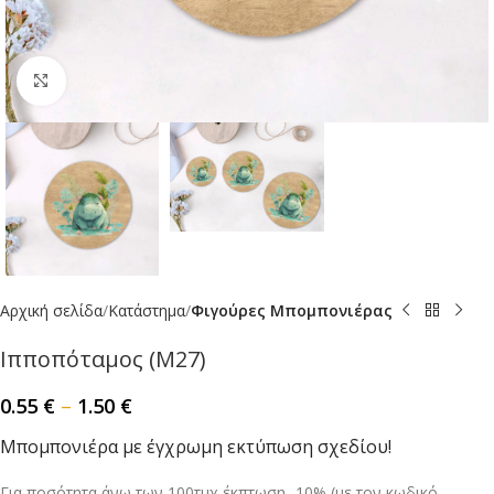
Click to enlarge
Αρχική σελίδα
Κατάστημα
Φιγούρες Μπομπονιέρας
Ιπποπόταμος (Μ27)
0.55
€
–
1.50
€
Mπομπονιέρα με έγχρωμη εκτύπωση σχεδίου!
Για ποσότητα άνω των 100τμχ έκπτωση -10% (με τον κωδικό