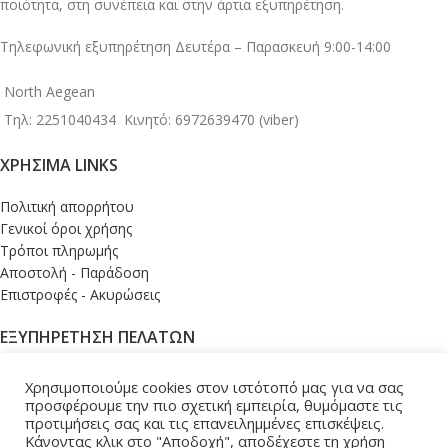
ποιότητα, στη συνέπεια και στην άρτια εξυπηρέτηση.
Τηλεφωνική εξυπηρέτηση Δευτέρα – Παρασκευή 9:00-14:00
North Aegean
Τηλ: 2251040434
Κινητό: 6972639470 (viber)
ΧΡΉΣΙΜΑ LINKS
Πολιτική απορρήτου
Γενικοί όροι χρήσης
Τρόποι πληρωμής
Αποστολή - Παράδοση
Επιστροφές - Ακυρώσεις
ΕΞΥΠΗΡΕΤΗΣΗ ΠΕΛΑΤΩΝ
Σύνδεση
Χρησιμοποιούμε cookies στον ιστότοπό μας για να σας
Το καλάθι μου
προσφέρουμε την πιο σχετική εμπειρία, θυμόμαστε τις
προτιμήσεις σας και τις επανειλημμένες επισκέψεις.
Ολοκλήρωση παραγγελίας
Κάνοντας κλικ στο "Αποδοχή", αποδέχεστε τη χρήση
Εντοπισμός παραγγελίας